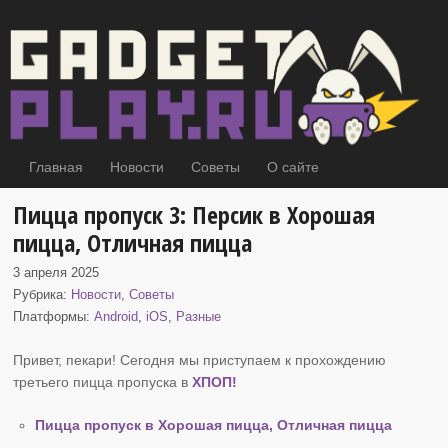
Главная
Новости
Советы
О сайте
Пицца пропуск 3: Персик в Хорошая
пицца, Отличная пицца
3 апреля 2025
Рубрика:
Новости
,
Советы
Платформы:
Android
,
iOS
,
Разные
Привет, пекари! Сегодня мы приступаем к прохождению
третьего пицца пропуска в
ХПОП
!
Пицца пропуск в Хорошая пицца, Отличная пицца