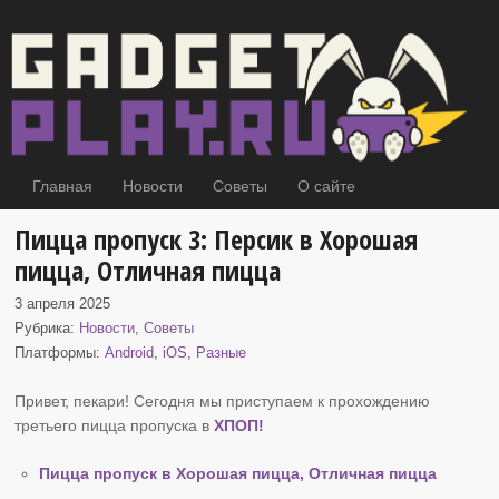
Главная
Новости
Советы
О сайте
Пицца пропуск 3: Персик в Хорошая
пицца, Отличная пицца
3 апреля 2025
Рубрика:
Новости
,
Советы
Платформы:
Android
,
iOS
,
Разные
Привет, пекари! Сегодня мы приступаем к прохождению
третьего пицца пропуска в
ХПОП
!
Пицца пропуск в Хорошая пицца, Отличная пицца