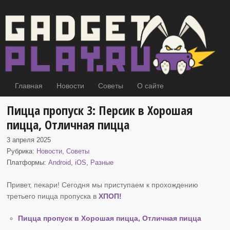
Главная
Новости
Советы
О сайте
Пицца пропуск 3: Персик в Хорошая
пицца, Отличная пицца
3 апреля 2025
Рубрика:
Новости
,
Советы
Платформы:
Android
,
iOS
,
Разные
Привет, пекари! Сегодня мы приступаем к прохождению
третьего пицца пропуска в
ХПОП
!
Пицца пропуск в Хорошая пицца, Отличная пицца