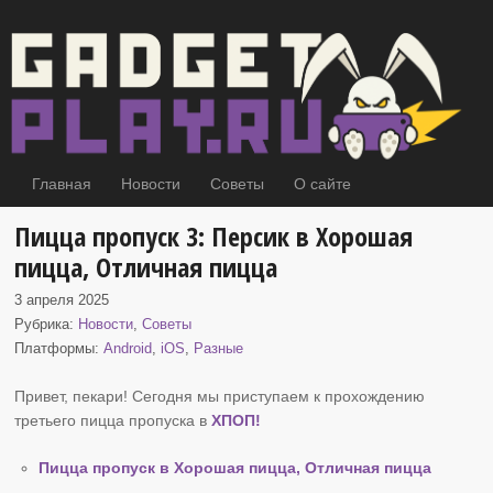
Главная
Новости
Советы
О сайте
Пицца пропуск 3: Персик в Хорошая
пицца, Отличная пицца
3 апреля 2025
Рубрика:
Новости
,
Советы
Платформы:
Android
,
iOS
,
Разные
Привет, пекари! Сегодня мы приступаем к прохождению
третьего пицца пропуска в
ХПОП
!
Пицца пропуск в Хорошая пицца, Отличная пицца