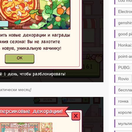
cod mo
Electro
genshi
good pi
Honkai:
point-a
PUBG:
Rovio
ктически месяц!
беспла
гонка
короле
мульти