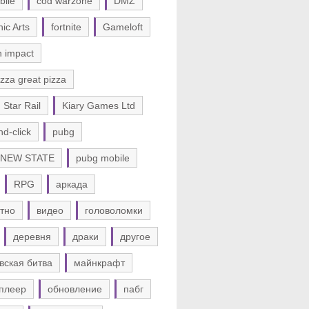
bile
cod warzone
DMZ
nic Arts
fortnite
Gameloft
n impact
zza great pizza
 Star Rail
Kiary Games Ltd
nd-click
pubg
 NEW STATE
pubg mobile
RPG
аркада
тно
видео
головоломки
деревня
драки
другое
вская битва
майнкрафт
плеер
обновление
пабг