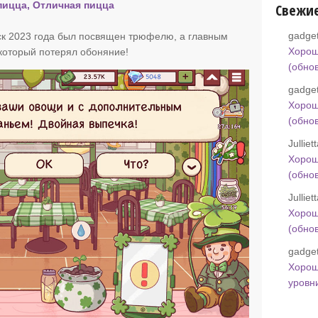
пицца, Отличная пицца
Свежи
gadget
к 2023 года был посвящен трюфелю, а главным
Хорош
 который потерял обоняние!
(обно
gadget
Хорош
(обно
Jullie
Хорош
(обно
Jullie
Хорош
(обно
gadget
Хорош
уровн