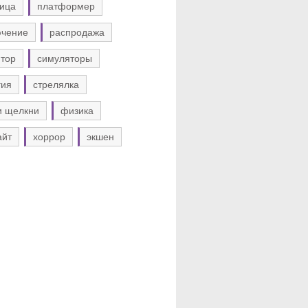
ица
платформер
ючение
распродажа
тор
симуляторы
гия
стрелялка
и щелкни
физика
айт
хоррор
экшен