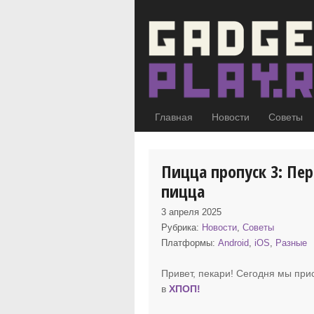
Главная
Новости
Советы
Пицца пропуск 3: Пе
пицца
3 апреля 2025
Рубрика:
Новости
,
Советы
Платформы:
Android
,
iOS
,
Разные
Привет, пекари! Сегодня мы при
в
ХПОП
!