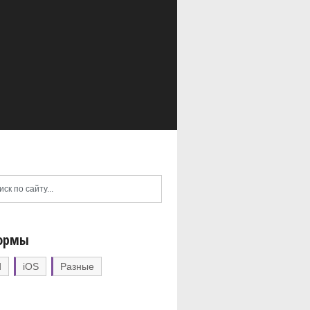
ормы
d
iOS
Разные