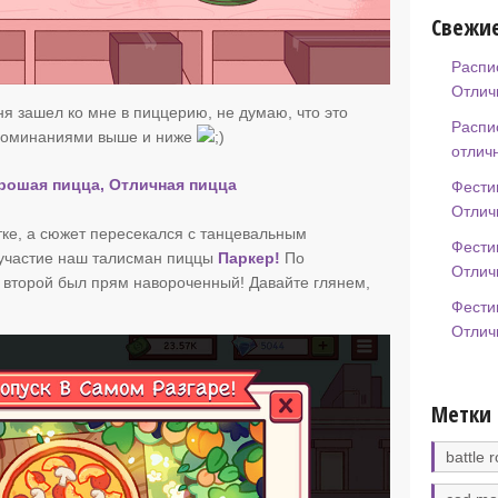
Свежие
Распи
Отлич
ня зашел ко мне в пиццерию, не думаю, что это
Распи
споминаниями выше и ниже
отлич
орошая пицца, Отличная пицца
Фести
Отлич
тке, а сюжет пересекался с танцевальным
Фести
 участие наш талисман пиццы
Паркер!
По
Отлич
 второй был прям навороченный! Давайте глянем,
Фести
Отлич
Метки
battle r