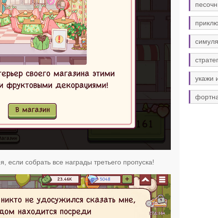
песочн
прикл
симуля
страте
укажи 
фортн
я, если собрать все награды третьего пропуска!