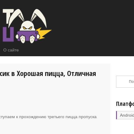
О сайте
рсик в Хорошая пицца, Отличная
Платф
Androi
ступаем к прохождению третьего пицца пропуска