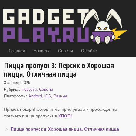
Главная
Новости
Советы
О сайте
Пицца пропуск 3: Персик в Хорошая
пицца, Отличная пицца
3 апреля 2025
Рубрика:
Новости
,
Советы
Платформы:
Android
,
iOS
,
Разные
Привет, пекари! Сегодня мы приступаем к прохождению
третьего пицца пропуска в
ХПОП
!
Пицца пропуск в Хорошая пицца, Отличная пицца