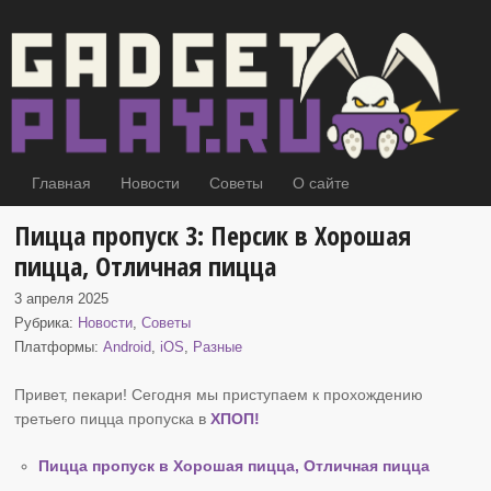
Главная
Новости
Советы
О сайте
Пицца пропуск 3: Персик в Хорошая
пицца, Отличная пицца
3 апреля 2025
Рубрика:
Новости
,
Советы
Платформы:
Android
,
iOS
,
Разные
Привет, пекари! Сегодня мы приступаем к прохождению
третьего пицца пропуска в
ХПОП
!
Пицца пропуск в Хорошая пицца, Отличная пицца