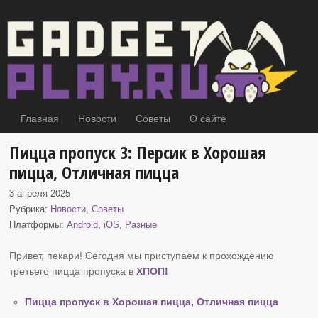
Главная
Новости
Советы
О сайте
Пицца пропуск 3: Персик в Хорошая
пицца, Отличная пицца
3 апреля 2025
Рубрика:
Новости
,
Советы
Платформы:
Android
,
iOS
,
Разные
Привет, пекари! Сегодня мы приступаем к прохождению
третьего пицца пропуска в
ХПОП
!
Пицца пропуск в Хорошая пицца, Отличная пицца