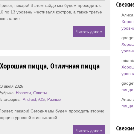
Свежи
Привет, пекари! В этом гайде мы будем проходить с
10 по 13 уровень Фестиваля костров, а также третье
Алиса
испытание
Хорош
уровн
Читать далее
gadget
Хорош
уровн
miumi
 Хорошая пицца, Отличная пицца
Хорош
уровн
gadget
23 июля 2026
пицца
Рубрика:
Новости
,
Советы
Анаст
Платформы:
Android
,
iOS
,
Разные
пицца
Привет, пекари! Сегодня мы будем проходить вторую
порцию уровней и испытаний
Свежие
Читать далее