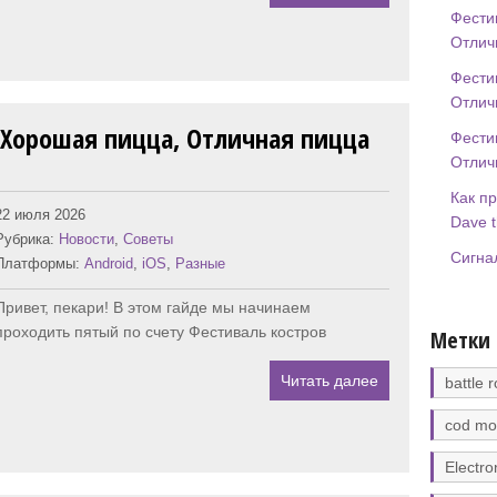
Фести
Отлич
Фести
Отлич
 Хорошая пицца, Отличная пицца
Фести
Отлич
Как п
22 июля 2026
Dave t
Рубрика:
Новости
,
Советы
Сигнал
Платформы:
Android
,
iOS
,
Разные
Привет, пекари! В этом гайде мы начинаем
проходить пятый по счету Фестиваль костров
Метки
Читать далее
battle r
cod mo
Electro