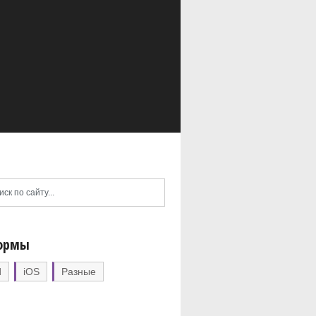
ормы
d
iOS
Разные