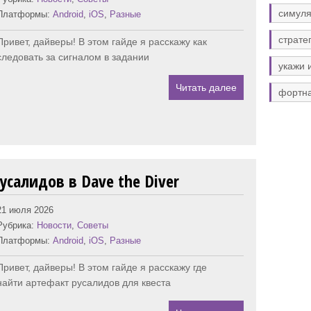
симуля
Платформы:
Android
,
iOS
,
Разные
страте
Привет, дайверы! В этом гайде я расскажу как
следовать за сигналом в задании
укажи 
Читать далее
фортн
усалидов в Dave the Diver
21 июля 2026
Рубрика:
Новости
,
Советы
Платформы:
Android
,
iOS
,
Разные
Привет, дайверы! В этом гайде я расскажу где
найти артефакт русалидов для квеста