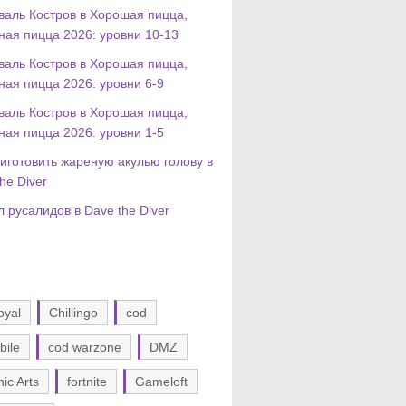
валь Костров в Хорошая пицца,
ная пицца 2026: уровни 10-13
валь Костров в Хорошая пицца,
ная пицца 2026: уровни 6-9
валь Костров в Хорошая пицца,
ная пицца 2026: уровни 1-5
риготовить жареную акулью голову в
he Diver
 русалидов в Dave the Diver
oyal
Chillingo
cod
bile
cod warzone
DMZ
nic Arts
fortnite
Gameloft