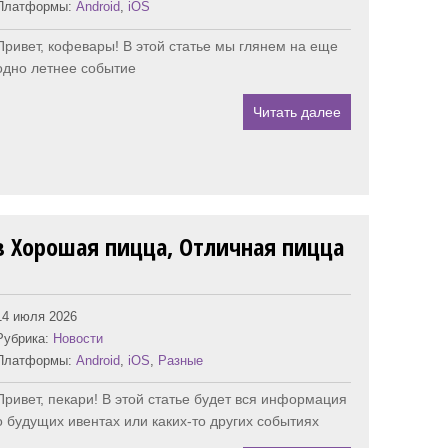
Платформы:
Android
,
iOS
Привет, кофевары! В этой статье мы глянем на еще
одно летнее событие
Читать далее
в Хорошая пицца, Отличная пицца
14 июля 2026
Рубрика:
Новости
Платформы:
Android
,
iOS
,
Разные
Привет, пекари! В этой статье будет вся информация
о будущих ивентах или каких-то других событиях