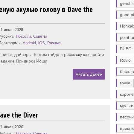
genshi
еную акулью голову в Dave the
good pi
Honkai:
21 июля 2026
Рубрика:
Новости
,
Советы
point-a
Платформы:
Android
,
iOS
,
Разные
PUBG:
Привет, дайверы! В этом гайде я расскажу как пройти
Rovio
задание Придирки Йоши
беспла
Читать далее
гонка
короле
мульти
ave the Diver
песочн
21 июля 2026
прикл
Рубрика:
Новости
,
Советы