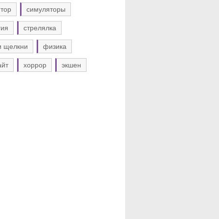
тор
симуляторы
гия
стрелялка
и щелкни
физика
айт
хоррор
экшен