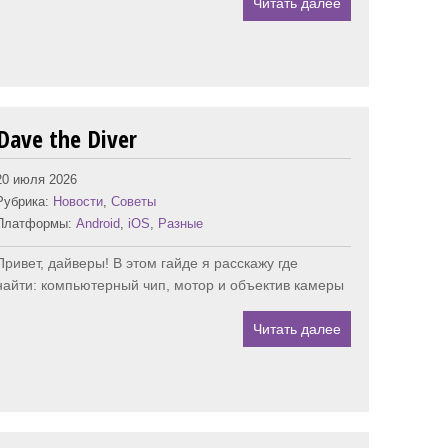
Читать далее
ave the Diver
20 июля 2026
Рубрика:
Новости
,
Советы
Платформы:
Android
,
iOS
,
Разные
Привет, дайверы! В этом гайде я расскажу где
найти: компьютерный чип, мотор и объектив камеры
Читать далее