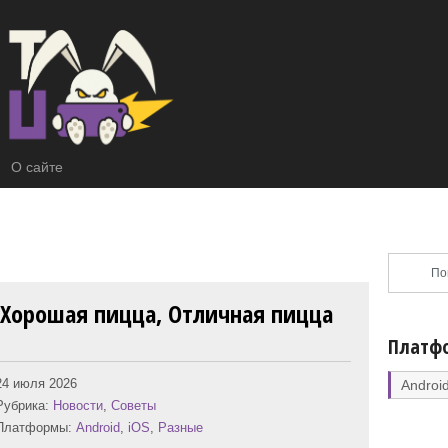
О сайте
 Хорошая пицца, Отличная пицца
Платф
24 июля 2026
Androi
Рубрика:
Новости
,
Советы
Платформы:
Android
,
iOS
,
Разные