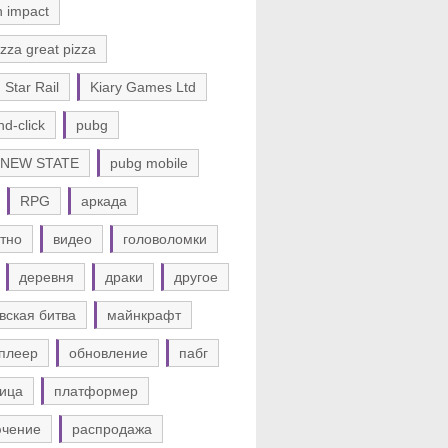
n impact
zza great pizza
 Star Rail
Kiary Games Ltd
nd-click
pubg
 NEW STATE
pubg mobile
RPG
аркада
тно
видео
головоломки
деревня
драки
другое
вская битва
майнкрафт
плеер
обновление
пабг
ица
платформер
ючение
распродажа