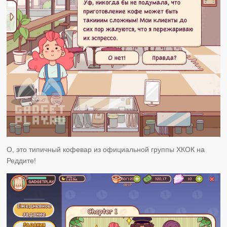
О, это типичный кофевар из официальной группы ХКОК на
Реддите!