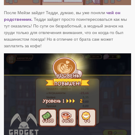
После Мейзи зайдет Тедди, думаю, вы уже поняли
чей он
родственник.
Тедди зайдет просто поинтересоваться как мы
тут оказались! По сути он безработный, а модный значок на
груди только для отвлечения внимания, что он когда-то был
машинистом поезда! Но в отличие от брата сам может
заплатить за кофе!