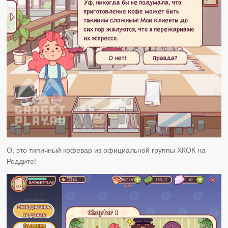
О, это типичный кофевар из официальной группы ХКОК на
Реддите!