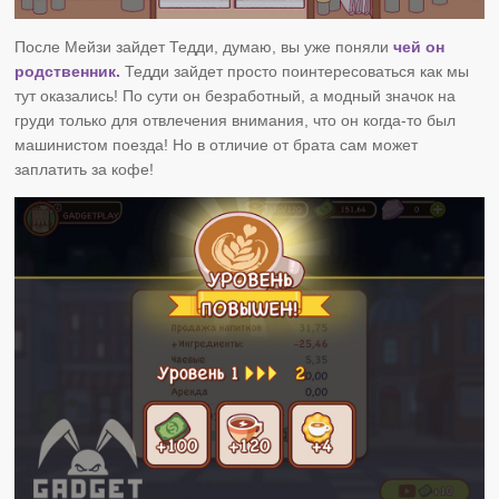
После Мейзи зайдет Тедди, думаю, вы уже поняли
чей он
родственник.
Тедди зайдет просто поинтересоваться как мы
тут оказались! По сути он безработный, а модный значок на
груди только для отвлечения внимания, что он когда-то был
машинистом поезда! Но в отличие от брата сам может
заплатить за кофе!