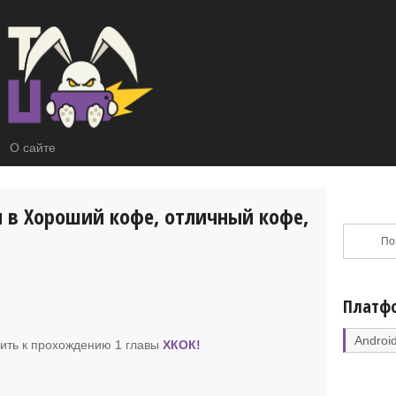
О сайте
 в Хороший кофе, отличный кофе,
Платф
Androi
пить к прохождению 1 главы
ХКОК
!