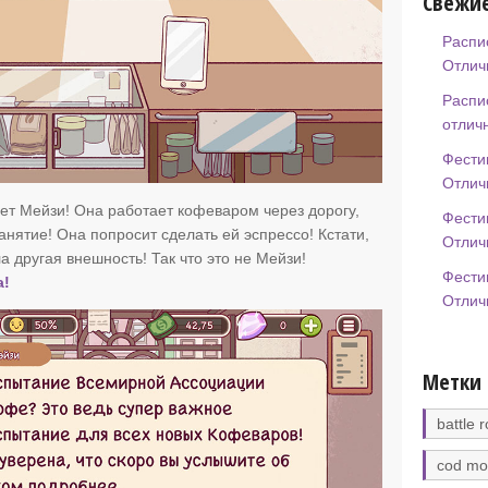
Свежие
Распи
Отлич
Распи
отлич
Фести
Отлич
т Мейзи! Она работает кофеваром через дорогу,
Фести
занятие! Она попросит сделать ей эспрессо! Кстати,
Отлич
 другая внешность! Так что это не Мейзи!
Фести
а!
Отлич
Метки
battle r
cod mo