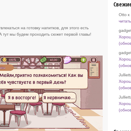
Свежи
Otto к
читать
влекаться на готовку напитков, для этого есть
gadget
А тут мы будем проходить сюжет первой главы!
Хорош
(обно
gadget
Хорош
(обно
Jullie
Хорош
(обно
Jullie
Хорош
(обно