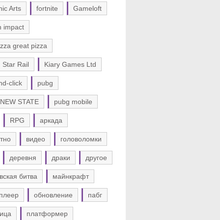
nic Arts
fortnite
Gameloft
n impact
zza great pizza
 Star Rail
Kiary Games Ltd
nd-click
pubg
 NEW STATE
pubg mobile
RPG
аркада
тно
видео
головоломки
деревня
драки
другое
вская битва
майнкрафт
плеер
обновление
пабг
ица
платформер