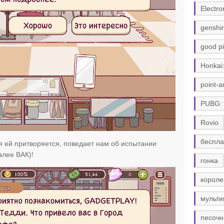
Electro
genshi
good pi
Honkai:
point-a
PUBG:
Rovio
беспла
ая ей притворяется, поведает нам об испытании
лее ВАК)!
гонка
короле
мульти
песочн