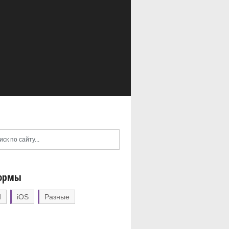
ормы
d
iOS
Разные