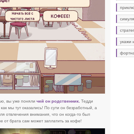
прикл
симуля
страте
укажи 
фортн
аю, вы уже поняли
чей он родственник.
Тедди
как мы тут оказались! По сути он безработный, а
ля отвлечения внимания, что он когда-то был
е от брата сам может заплатить за кофе!