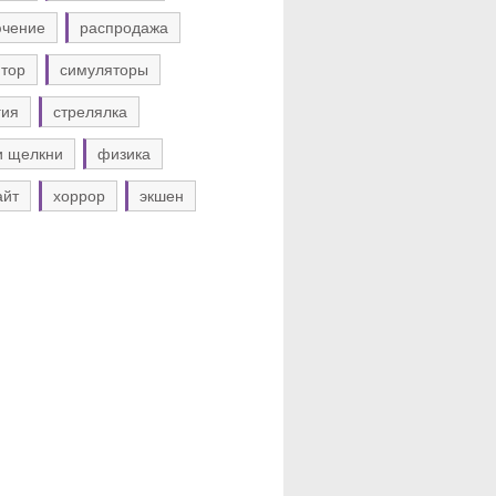
ючение
распродажа
тор
симуляторы
гия
стрелялка
и щелкни
физика
айт
хоррор
экшен