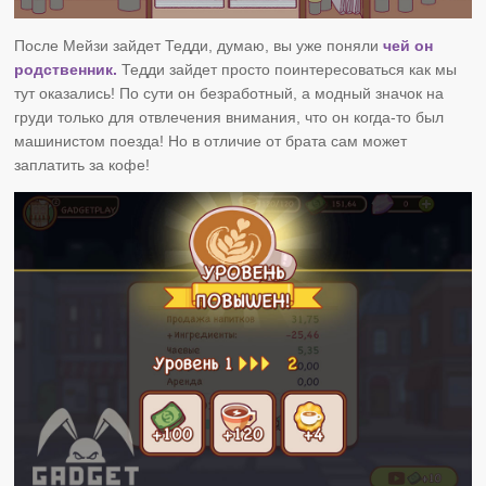
После Мейзи зайдет Тедди, думаю, вы уже поняли
чей он
родственник.
Тедди зайдет просто поинтересоваться как мы
тут оказались! По сути он безработный, а модный значок на
груди только для отвлечения внимания, что он когда-то был
машинистом поезда! Но в отличие от брата сам может
заплатить за кофе!