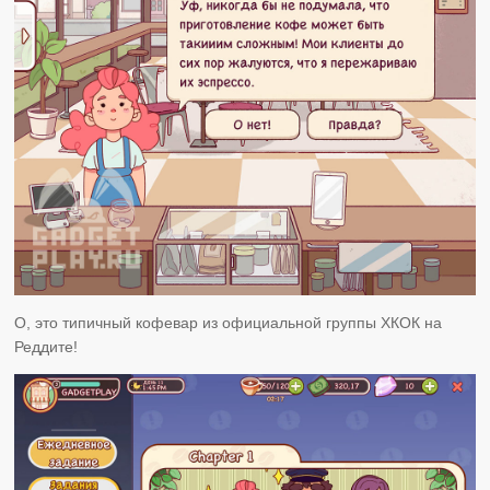
О, это типичный кофевар из официальной группы ХКОК на
Реддите!