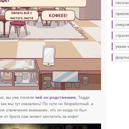
песочн
прикл
симуля
страте
укажи 
фортн
аю, вы уже поняли
чей он родственник.
Тедди
как мы тут оказались! По сути он безработный, а
ля отвлечения внимания, что он когда-то был
е от брата сам может заплатить за кофе!