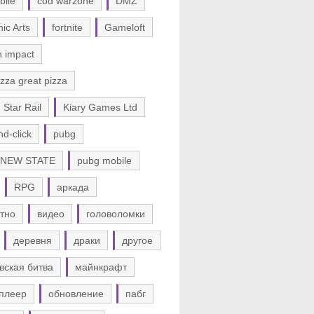
bile
cod warzone
DMZ
nic Arts
fortnite
Gameloft
n impact
zza great pizza
 Star Rail
Kiary Games Ltd
nd-click
pubg
 NEW STATE
pubg mobile
RPG
аркада
тно
видео
головоломки
деревня
драки
другое
вская битва
майнкрафт
плеер
обновление
пабг