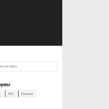
ормы
d
iOS
Разные