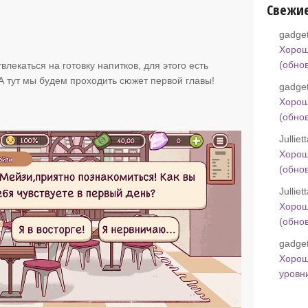
Свежи
gadget
Хорош
(обно
влекаться на готовку напитков, для этого есть
А тут мы будем проходить сюжет первой главы!
gadget
Хорош
(обно
Jullie
Хорош
(обно
Jullie
Хорош
(обно
gadget
Хорош
уровн