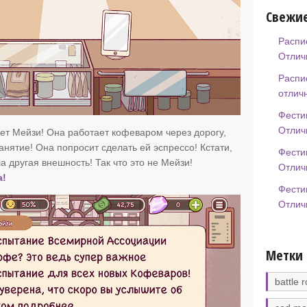
Свежие
Распи
Отлич
Распи
отлич
Фести
Отлич
т Мейзи! Она работает кофеваром через дорогу,
занятие! Она попросит сделать ей эспрессо! Кстати,
Фести
 другая внешность! Так что это не Мейзи!
Отлич
а!
Фести
Отлич
Метки
battle r