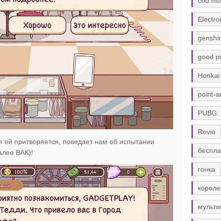
cod mo
Electro
genshi
good pi
Honkai:
point-a
PUBG:
Rovio
ая ей притворяется, поведает нам об испытании
беспла
лее ВАК)!
гонка
короле
мульти