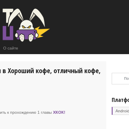
О сайте
 в Хороший кофе, отличный кофе,
Платф
Androi
пить к прохождению 1 главы
ХКОК
!