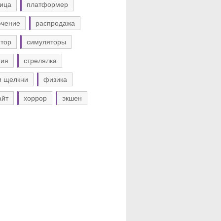
ица
платформер
ючение
распродажа
тор
симуляторы
гия
стрелялка
и щелкни
физика
айт
хоррор
экшен