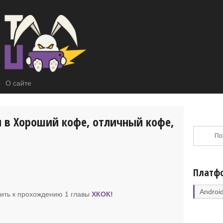
О сайте
 в Хороший кофе, отличный кофе,
Платф
Androi
пить к прохождению 1 главы
ХКОК
!