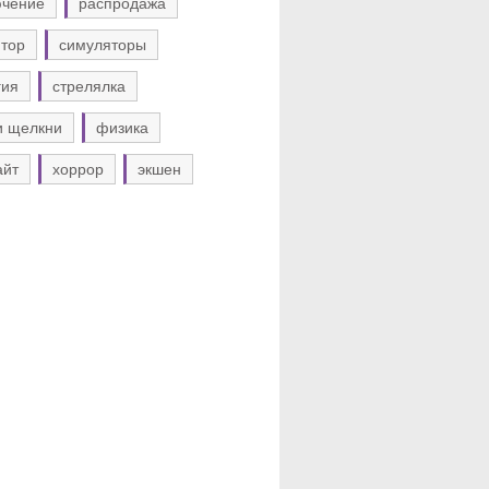
ючение
распродажа
тор
симуляторы
гия
стрелялка
и щелкни
физика
айт
хоррор
экшен