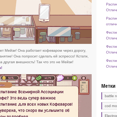
Распи
Отлич
Распи
отлич
Фести
Отлич
Фести
т Мейзи! Она работает кофеваром через дорогу,
Отлич
занятие! Она попросит сделать ей эспрессо! Кстати,
Фести
 другая внешность! Так что это не Мейзи!
Отлич
а!
Метки
battle r
cod mo
Electro