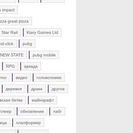
n impact
zza great pizza
 Star Rail
Kiary Games Ltd
nd-click
pubg
 NEW STATE
pubg mobile
RPG
аркада
тно
видео
головоломки
деревня
драки
другое
вская битва
майнкрафт
плеер
обновление
пабг
ица
платформер