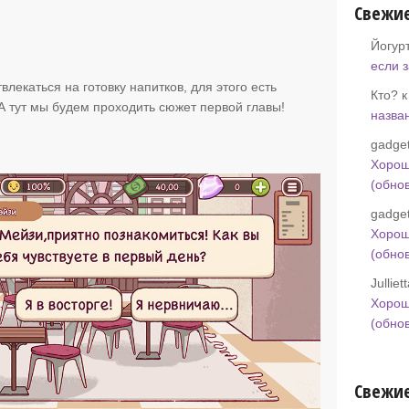
Свежи
Йогур
если 
влекаться на готовку напитков, для этого есть
Кто? 
А тут мы будем проходить сюжет первой главы!
назва
gadget
Хорош
(обно
gadget
Хорош
(обно
Jullie
Хорош
(обно
Свежие