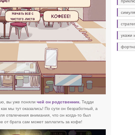
прикл
симуля
страте
укажи 
фортн
аю, вы уже поняли
чей он родственник.
Тедди
как мы тут оказались! По сути он безработный, а
ля отвлечения внимания, что он когда-то был
е от брата сам может заплатить за кофе!