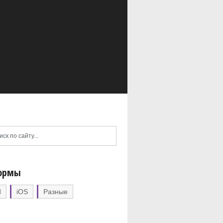
ормы
d
iOS
Разные