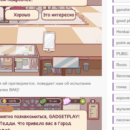
genshi
good pi
Honkai:
point-a
PUBG:
Rovio
беспла
ая ей притворяется, поведает нам об испытании
гонка
лее ВАК)!
короле
мульти
песочн