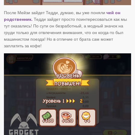
После Мейзи зайдет Тедди, думаю, вы уже поняли
чей он
родственник.
Тедди зайдет просто поинтересоваться как мы
тут оказались! По сути он безработный, а модный значок на
груди только для отвлечения внимания, что он когда-то был
машинистом поезда! Но в отличие от брата сам может
заплатить за кофе!