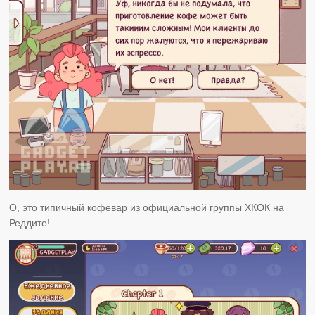
О, это типичный кофевар из официальной группы ХКОК на
Реддите!