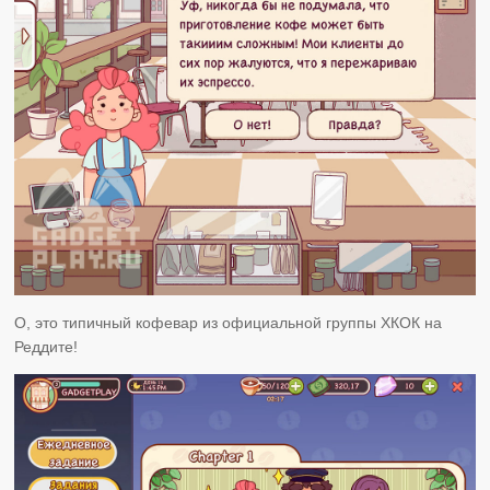
О, это типичный кофевар из официальной группы ХКОК на
Реддите!