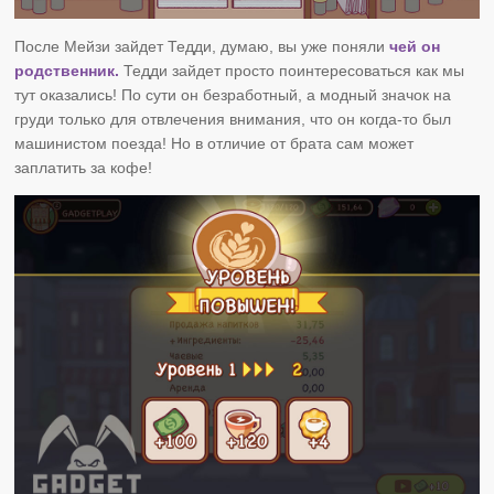
После Мейзи зайдет Тедди, думаю, вы уже поняли
чей он
родственник.
Тедди зайдет просто поинтересоваться как мы
тут оказались! По сути он безработный, а модный значок на
груди только для отвлечения внимания, что он когда-то был
машинистом поезда! Но в отличие от брата сам может
заплатить за кофе!