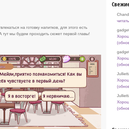
Свежи
Chand
читать
влекаться на готовку напитков, для этого есть
gadget
А тут мы будем проходить сюжет первой главы!
Хорош
(обно
gadget
Хорош
(обно
Jullie
Хорош
(обно
Jullie
Хорош
(обно