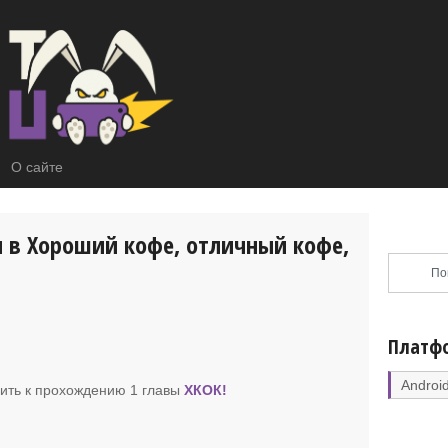
О сайте
 в Хороший кофе, отличный кофе,
Платф
Androi
пить к прохождению 1 главы
ХКОК
!