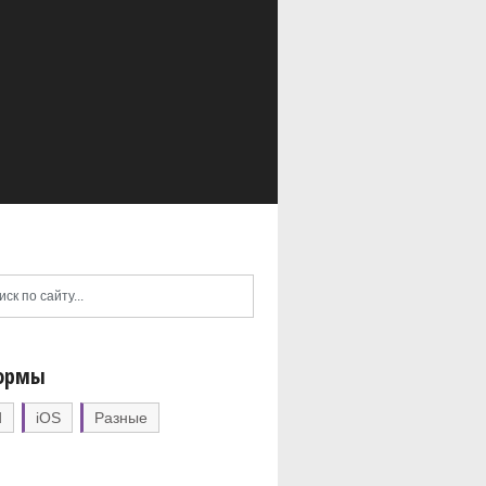
ормы
d
iOS
Разные