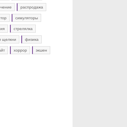
ючение
распродажа
тор
симуляторы
гия
стрелялка
и щелкни
физика
айт
хоррор
экшен