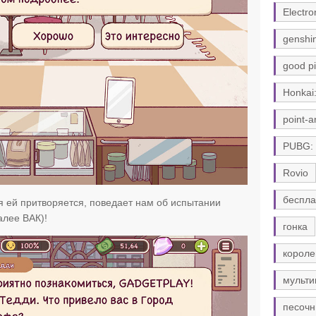
Electro
genshi
good pi
Honkai:
point-a
PUBG:
Rovio
беспла
ая ей притворяется, поведает нам об испытании
лее ВАК)!
гонка
короле
мульти
песочн