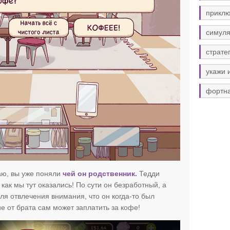
прикл
симуля
страте
укажи 
фортн
аю, вы уже поняли
чей он родственник.
Тедди
как мы тут оказались! По сути он безработный, а
ля отвлечения внимания, что он когда-то был
е от брата сам может заплатить за кофе!