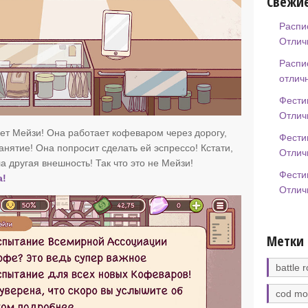
Свежие
Распи
Отлич
Распи
отлич
Фести
Отлич
т Мейзи! Она работает кофеваром через дорогу,
Фести
занятие! Она попросит сделать ей эспрессо! Кстати,
Отлич
 другая внешность! Так что это не Мейзи!
Фести
а!
Отлич
Метки
battle r
cod mo