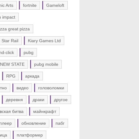
nic Arts
fortnite
Gameloft
n impact
zza great pizza
 Star Rail
Kiary Games Ltd
nd-click
pubg
 NEW STATE
pubg mobile
RPG
аркада
тно
видео
головоломки
деревня
драки
другое
вская битва
майнкрафт
плеер
обновление
пабг
ица
платформер