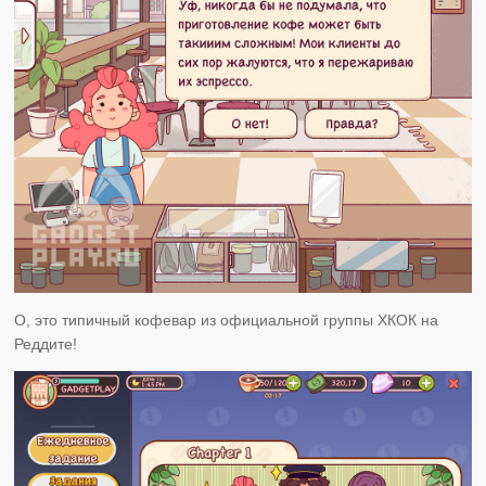
О, это типичный кофевар из официальной группы ХКОК на
Реддите!