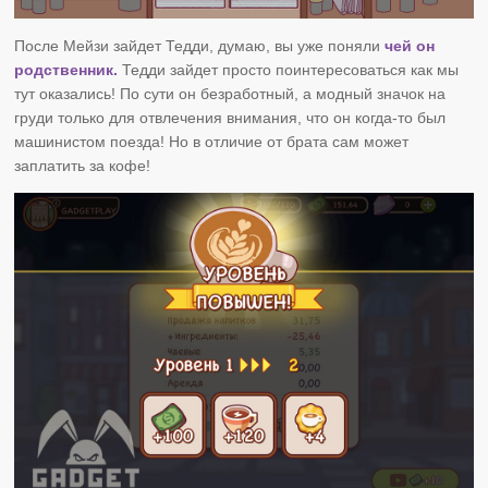
После Мейзи зайдет Тедди, думаю, вы уже поняли
чей он
родственник.
Тедди зайдет просто поинтересоваться как мы
тут оказались! По сути он безработный, а модный значок на
груди только для отвлечения внимания, что он когда-то был
машинистом поезда! Но в отличие от брата сам может
заплатить за кофе!