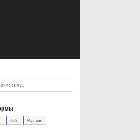
ормы
d
iOS
Разные