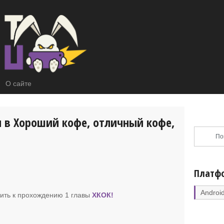
О сайте
 в Хороший кофе, отличный кофе,
Платф
Androi
пить к прохождению 1 главы
ХКОК
!