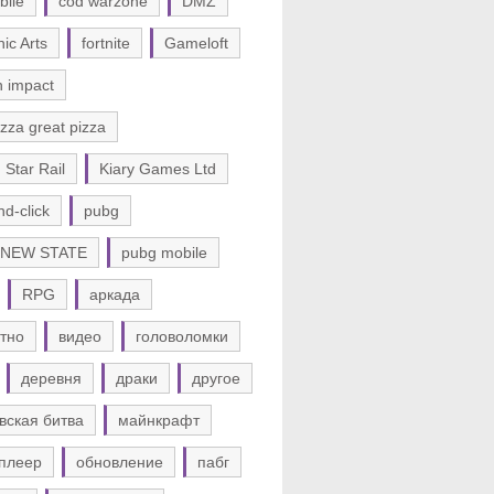
bile
cod warzone
DMZ
nic Arts
fortnite
Gameloft
n impact
zza great pizza
 Star Rail
Kiary Games Ltd
nd-click
pubg
 NEW STATE
pubg mobile
RPG
аркада
тно
видео
головоломки
деревня
драки
другое
вская битва
майнкрафт
плеер
обновление
пабг