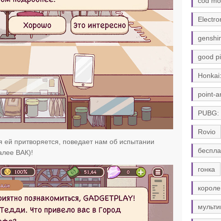
cod mo
Electro
genshi
good pi
Honkai:
point-a
PUBG:
Rovio
ая ей притворяется, поведает нам об испытании
беспла
лее ВАК)!
гонка
короле
мульти