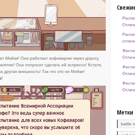
Свежие
Распи
Отлич
Распи
отлич
Фести
Отлич
т Мейзи! Она работает кофеваром через дорогу,
занятие! Она попросит сделать ей эспрессо! Кстати,
Фести
 другая внешность! Так что это не Мейзи!
Отлич
а!
Фести
Отлич
Метки
battle r