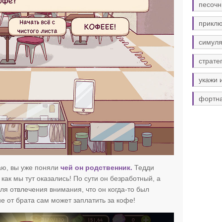
песочн
прикл
симуля
страте
укажи 
фортн
аю, вы уже поняли
чей он родственник.
Тедди
как мы тут оказались! По сути он безработный, а
ля отвлечения внимания, что он когда-то был
е от брата сам может заплатить за кофе!