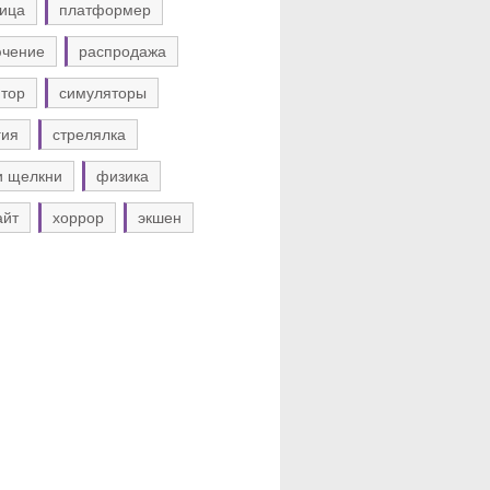
ица
платформер
ючение
распродажа
тор
симуляторы
гия
стрелялка
и щелкни
физика
айт
хоррор
экшен