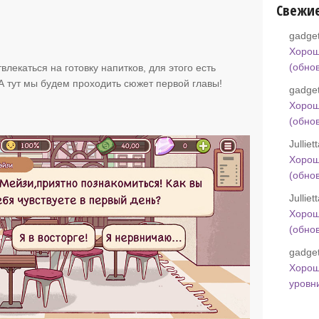
Свежи
gadget
Хорош
(обно
влекаться на готовку напитков, для этого есть
А тут мы будем проходить сюжет первой главы!
gadget
Хорош
(обно
Jullie
Хорош
(обно
Jullie
Хорош
(обно
gadget
Хорош
уровн