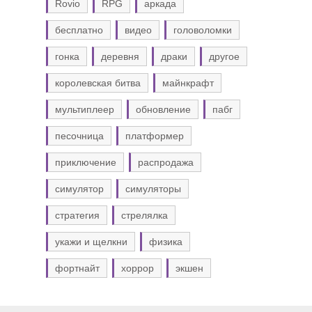
Rovio
RPG
аркада
бесплатно
видео
головоломки
гонка
деревня
драки
другое
королевская битва
майнкрафт
мультиплеер
обновление
пабг
песочница
платформер
приключение
распродажа
симулятор
симуляторы
стратегия
стрелялка
укажи и щелкни
физика
фортнайт
хоррор
экшен