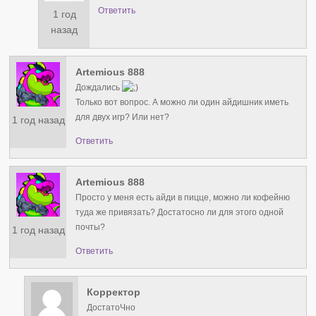
Ответить
1 год
назад
Artemious 888
Дождались
Только вот вопрос. А можно ли один айдишник иметь
для двух игр? Или нет?
1 год назад
Ответить
Artemious 888
Просто у меня есть айди в пицце, можно ли кофейню
туда же привязать? Достатосно ли для этого одной
почты?
1 год назад
Ответить
Корректор
ДостатоЧно