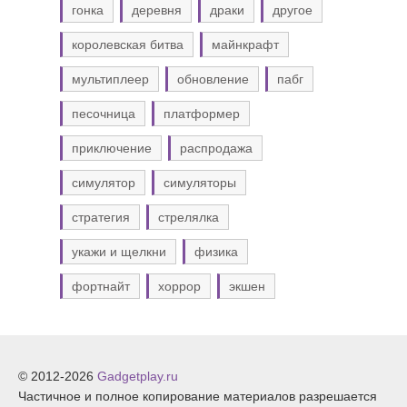
гонка
деревня
драки
другое
королевская битва
майнкрафт
мультиплеер
обновление
пабг
песочница
платформер
приключение
распродажа
симулятор
симуляторы
стратегия
стрелялка
укажи и щелкни
физика
фортнайт
хоррор
экшен
© 2012-2026
Gadgetplay.ru
Частичное и полное копирование материалов разрешается