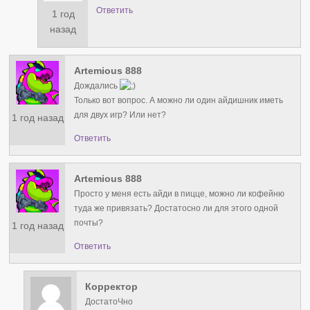
Ответить
1 год
назад
Artemious 888
Дождались
Только вот вопрос. А можно ли один айдишник иметь
для двух игр? Или нет?
1 год назад
Ответить
Artemious 888
Просто у меня есть айди в пицце, можно ли кофейню
туда же привязать? Достатосно ли для этого одной
почты?
1 год назад
Ответить
Корректор
ДостатоЧно