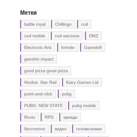
Метки
battle royal
Chillingo
cod
cod mobile
cod warzone
DMZ
Electronic Arts
fortnite
Gameloft
genshin impact
good pizza great pizza
Honkai: Star Rail
Kiary Games Ltd
point-and-click
pubg
PUBG: NEW STATE
pubg mobile
Rovio
RPG
аркада
бесплатно
видео
головоломки