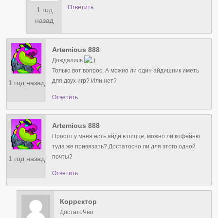
Ответить
1 год
назад
Artemious 888
Дождались
Только вот вопрос. А можно ли один айдишник иметь
для двух игр? Или нет?
1 год назад
Ответить
Artemious 888
Просто у меня есть айди в пицце, можно ли кофейню
туда же привязать? Достатосно ли для этого одной
почты?
1 год назад
Ответить
Корректор
ДостатоЧно