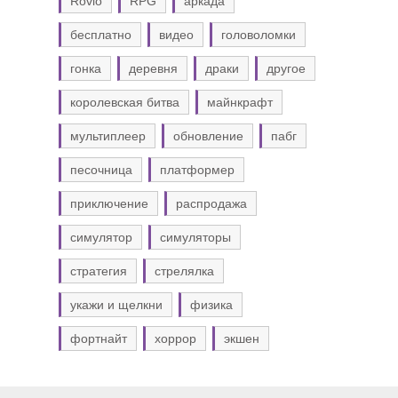
Rovio
RPG
аркада
бесплатно
видео
головоломки
гонка
деревня
драки
другое
королевская битва
майнкрафт
мультиплеер
обновление
пабг
песочница
платформер
приключение
распродажа
симулятор
симуляторы
стратегия
стрелялка
укажи и щелкни
физика
фортнайт
хоррор
экшен