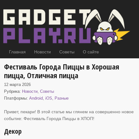
Главная
Новости
Советы
О сайте
Фестиваль Города Пиццы в Хорошая
пицца, Отличная пицца
12 марта 2026
Рубрика:
Новости
,
Советы
Платформы:
Android
,
iOS
,
Разные
Привет, пекари! В этой статье мы глянем на совершенно новое
событие: Фестиваль Города Пиццы
в ХПОП!
Декор