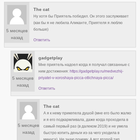
The cat
Ну хотя бы Приятель победил. Он этого заслуживает
(как бы я не любила Аликанте, Приятеля я люблю
больше)
5 месяцев
назад
Ответить
gadgetplay
Мне приятель надоел когда я получал связанные с
ним достижения:
https://gadgetplay.ru/medvezhij-
5 месяцев
priyatel-v-xoroshaya-picca-otlichnaya-picca/
назад
Ответить
The cat
А я к нему прикепела душой (мне его было жалко
и я его подкармливала, даже когда проходила в
5 месяцев
самый первый раз (в далеком 2019) и не умела
назад
быстро копить деньги из-за чего уходила в
минуса). Не знаю почему. А вот второй тип,