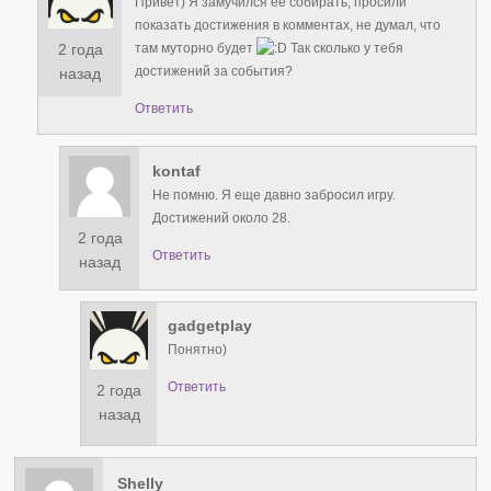
Привет) Я замучился ее собирать, просили
показать достижения в комментах, не думал, что
2 года
там муторно будет
Так сколько у тебя
достижений за события?
назад
Ответить
kontaf
Не помню. Я еще давно забросил игру.
Достижений около 28.
2 года
Ответить
назад
gadgetplay
Понятно)
Ответить
2 года
назад
Shelly