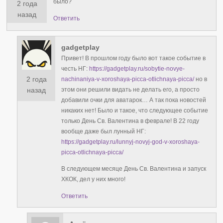
было?
2 года
назад
Ответить
gadgetplay
Привет! В прошлом году было вот такое событие в
честь НГ:
https://gadgetplay.ru/sobytie-novye-
2 года
nachinaniya-v-xoroshaya-picca-otlichnaya-picca/
но в
этом они решили видать не делать его, а просто
назад
добавили очки для аватарок… А так пока новостей
никаких нет! Было и такое, что следующее событие
только День Св. Валентина в феврале! В 22 году
вообще даже был лунный НГ:
https://gadgetplay.ru/lunnyj-novyj-god-v-xoroshaya-
picca-otlichnaya-picca/
В следующем месяце День Св. Валентина и запуск
ХКОК, дел у них много!
Ответить