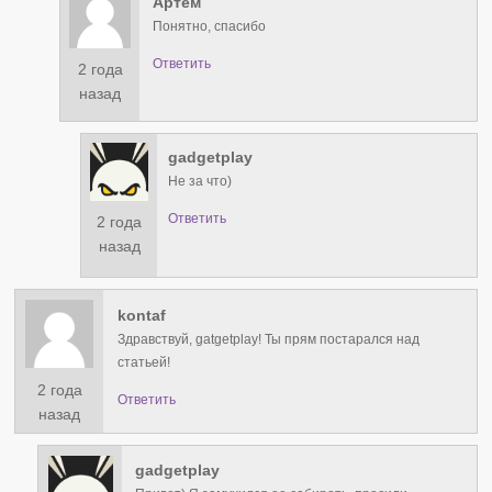
Артём
Понятно, спасибо
Ответить
2 года
назад
gadgetplay
Не за что)
Ответить
2 года
назад
kontaf
Здравствуй, gatgetplay! Ты прям постарался над
статьей!
2 года
Ответить
назад
gadgetplay