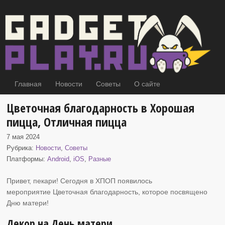
Главная
Новости
Советы
О сайте
Цветочная благодарность в Хорошая
пицца, Отличная пицца
7 мая 2024
Рубрика:
Новости
,
Советы
Платформы:
Android
,
iOS
,
Разные
Привет, пекари! Сегодня в ХПОП появилось
мероприятие Цветочная благодарность, которое посвящено
Дню матери
!
Декор на День матери