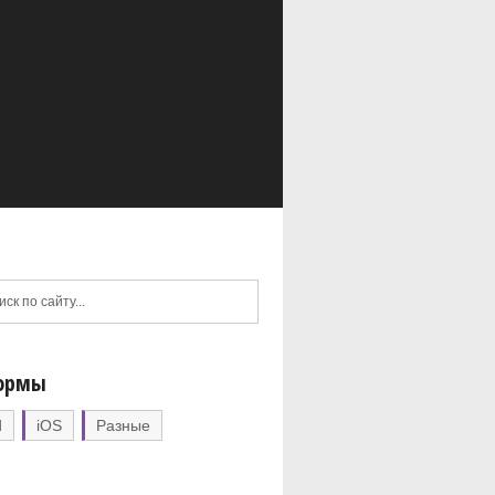
ормы
d
iOS
Разные