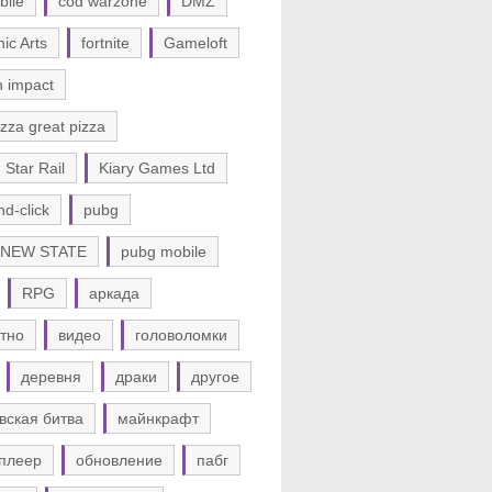
bile
cod warzone
DMZ
nic Arts
fortnite
Gameloft
n impact
zza great pizza
 Star Rail
Kiary Games Ltd
nd-click
pubg
 NEW STATE
pubg mobile
RPG
аркада
тно
видео
головоломки
деревня
драки
другое
вская битва
майнкрафт
плеер
обновление
пабг