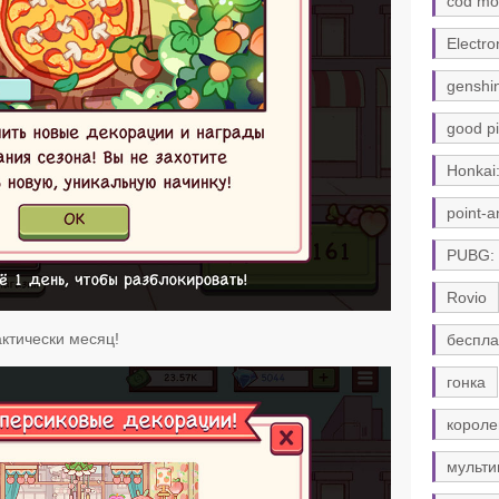
cod mo
Electro
genshi
good pi
Honkai:
point-a
PUBG:
Rovio
ктически месяц!
беспла
гонка
короле
мульти