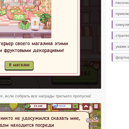
песочн
прикл
симуля
страте
укажи 
фортн
я, если собрать все награды третьего пропуска!