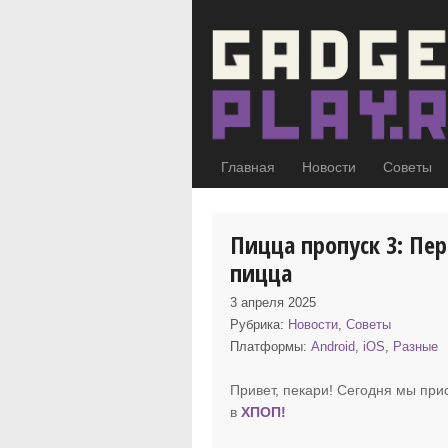
Главная
Новости
Советы
Пицца пропуск 3: Пе
пицца
3 апреля 2025
Рубрика:
Новости
,
Советы
Платформы:
Android
,
iOS
,
Разные
Привет, пекари! Сегодня мы при
в
ХПОП
!