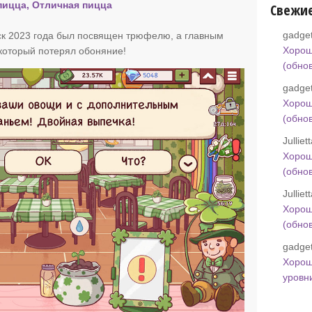
пицца, Отличная пицца
Свежи
gadget
к 2023 года был посвящен трюфелю, а главным
Хорош
 который потерял обоняние!
(обно
gadget
Хорош
(обно
Jullie
Хорош
(обно
Jullie
Хорош
(обно
gadget
Хорош
уровн