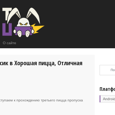
О сайте
рсик в Хорошая пицца, Отличная
Платф
Androi
ступаем к прохождению третьего пицца пропуска