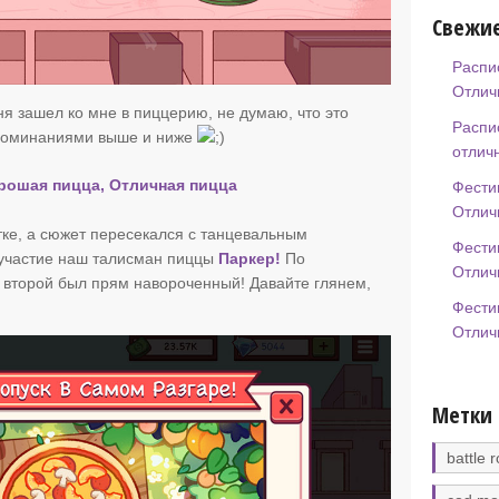
Свежие
Распи
Отлич
ня зашел ко мне в пиццерию, не думаю, что это
Распи
споминаниями выше и ниже
отлич
орошая пицца, Отличная пицца
Фести
Отлич
тке, а сюжет пересекался с танцевальным
Фести
 участие наш талисман пиццы
Паркер!
По
Отлич
 второй был прям навороченный! Давайте глянем,
Фести
Отлич
Метки
battle r