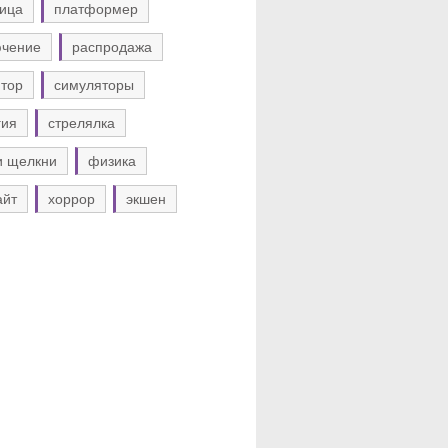
ица
платформер
ючение
распродажа
тор
симуляторы
гия
стрелялка
и щелкни
физика
айт
хоррор
экшен