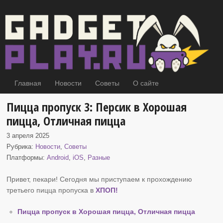
Главная
Новости
Советы
О сайте
Пицца пропуск 3: Персик в Хорошая
пицца, Отличная пицца
3 апреля 2025
Рубрика:
Новости
,
Советы
Платформы:
Android
,
iOS
,
Разные
Привет, пекари! Сегодня мы приступаем к прохождению
третьего пицца пропуска в
ХПОП
!
Пицца пропуск в Хорошая пицца, Отличная пицца