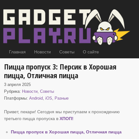
Главная
Новости
Советы
О сайте
Пицца пропуск 3: Персик в Хорошая
пицца, Отличная пицца
3 апреля 2025
Рубрика:
Новости
,
Советы
Платформы:
Android
,
iOS
,
Разные
Привет, пекари! Сегодня мы приступаем к прохождению
третьего пицца пропуска в
ХПОП
!
Пицца пропуск в Хорошая пицца, Отличная пицца