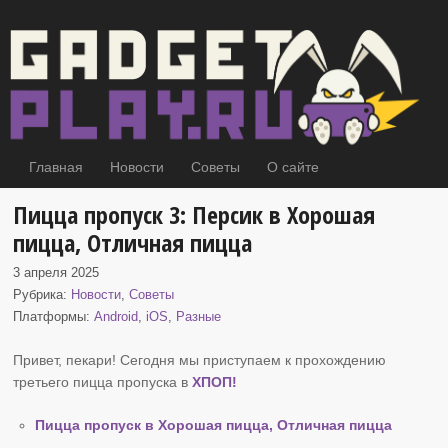
Главная
Новости
Советы
О сайте
Пицца пропуск 3: Персик в Хорошая
пицца, Отличная пицца
3 апреля 2025
Рубрика:
Новости
,
Советы
Платформы:
Android
,
iOS
,
Разные
Привет, пекари! Сегодня мы приступаем к прохождению
третьего пицца пропуска в
ХПОП
!
Пицца пропуск в Хорошая пицца, Отличная пицца