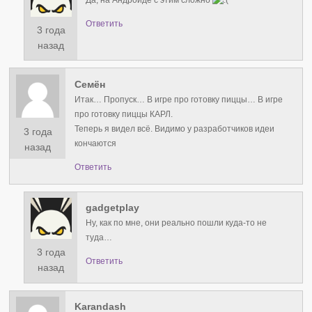
Да, на Андроиде с этим сложно
Ответить
3 года
назад
Семён
Итак… Пропуск… В игре про готовку пиццы… В игре
про готовку пиццы КАРЛ.
Теперь я видел всё. Видимо у разработчиков идеи
3 года
кончаются
назад
Ответить
gadgetplay
Ну, как по мне, они реально пошли куда-то не
туда…
3 года
Ответить
назад
Karandash