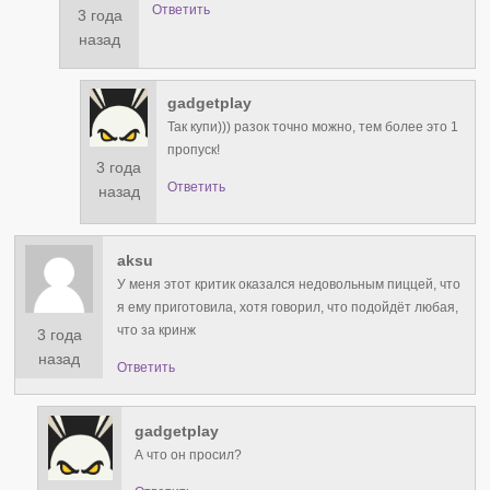
Ответить
3 года
назад
gadgetplay
Так купи))) разок точно можно, тем более это 1
пропуск!
3 года
Ответить
назад
aksu
У меня этот критик оказался недовольным пиццей, что
я ему приготовила, хотя говорил, что подойдёт любая,
что за кринж
3 года
назад
Ответить
gadgetplay
А что он просил?