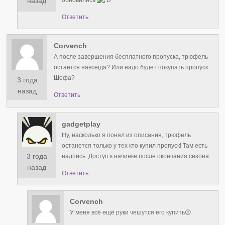
назад
Ответить
Corvench
А после завершения бесплатного пропуска, трюфель
остаётся навсегда? Или надо будет покупать пропуск
Шефа?
3 года
назад
Ответить
gadgetplay
Ну, насколько я понял из описания, трюфель
останется только у тех кто купил пропуск! Там есть
3 года
надпись: Доступ к начинке после окончания сезона.
назад
Ответить
Corvench
У меня всё ещё руки чешутся его купить☹