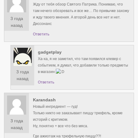
Жду от тебя обзор Святого Патрика. Понимаю, что
там нечего обозревать и все же… По привычке захожу
и жду твоего мнения. А второй день все нет и нет.
3 года
Диссонанс
назад
Ответить
gadgetplay
Ха-ха, я не заметил, что там появился клевер с
событием, я думал, что добавили только предметы
3 года
в магазин
назад
Ответить
Karandash
Новый ингредиент — гуд!
Только никто не заказывает пиццу трюфель, кроме
историй с критиком.
3 года
Ну, понятно + все что без мяса.
назад
Где ажиотаж на трюфельную пиццу??!