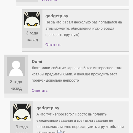
gadgetplay
Не за что! Я сам несколько раз попадался на
этом моменте, обновления нужно всегда
3 года
проверять вручную)
назад
Ответить
Domi
Даже мини-событие карнавал было интереснее, там
хотябы предметы были. А вообще проходить этот
пропуск довольно непросто
3 года
назад
Ответить
gadgetplay
А что тут непростого? Просто выполнять
ежедневные задания и все) Если задания не
3 года
понравились, можно перезагрузить игру, чтобы они
обновились