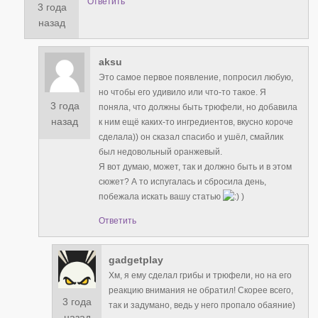
Ответить
3 года
назад
aksu
Это самое первое появление, попросил любую,
но чтобы его удивило или что-то такое. Я
3 года
поняла, что должны быть трюфели, но добавила
назад
к ним ещё каких-то ингредиентов, вкусно короче
сделала)) он сказал спасибо и ушёл, смайлик
был недовольный оранжевый.
Я вот думаю, может, так и должно быть и в этом
сюжет? А то испугалась и сбросила день,
побежала искать вашу статью
)
Ответить
gadgetplay
Хм, я ему сделал грибы и трюфели, но на его
реакцию внимания не обратил! Скорее всего,
3 года
так и задумано, ведь у него пропало обаяние)
назад