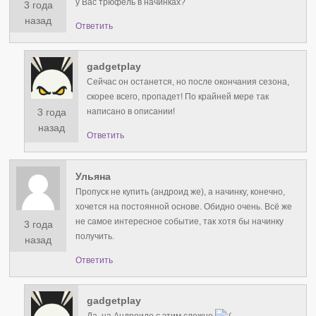
у Вас трюфель в начинках?
3 года
назад
Ответить
gadgetplay
Сейчас он останется, но после окончания сезона,
скорее всего, пропадет! По крайней мере так
3 года
написано в описании!
назад
Ответить
Ульяна
Пропуск не купить (андроид же), а начинку, конечно,
хочется на постоянной основе. Обидно очень. Всё же
не самое интересное событие, так хотя бы начинку
3 года
получить.
назад
Ответить
gadgetplay