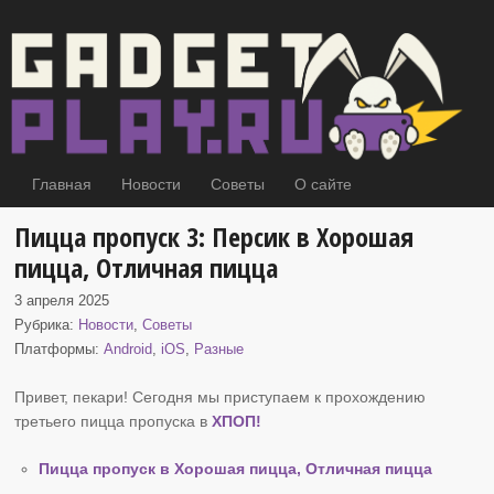
Главная
Новости
Советы
О сайте
Пицца пропуск 3: Персик в Хорошая
пицца, Отличная пицца
3 апреля 2025
Рубрика:
Новости
,
Советы
Платформы:
Android
,
iOS
,
Разные
Привет, пекари! Сегодня мы приступаем к прохождению
третьего пицца пропуска в
ХПОП
!
Пицца пропуск в Хорошая пицца, Отличная пицца