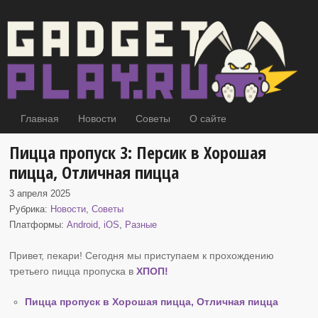
Главная
Новости
Советы
О сайте
Пицца пропуск 3: Персик в Хорошая
пицца, Отличная пицца
3 апреля 2025
Рубрика:
Новости
,
Советы
Платформы:
Android
,
iOS
,
Разные
Привет, пекари! Сегодня мы приступаем к прохождению
третьего пицца пропуска в
ХПОП
!
Пицца пропуск в Хорошая пицца, Отличная пицца