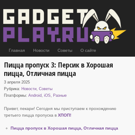
Главная
Новости
Советы
О сайте
Пицца пропуск 3: Персик в Хорошая
пицца, Отличная пицца
3 апреля 2025
Рубрика:
Новости
,
Советы
Платформы:
Android
,
iOS
,
Разные
Привет, пекари! Сегодня мы приступаем к прохождению
третьего пицца пропуска в
ХПОП
!
Пицца пропуск в Хорошая пицца, Отличная пицца