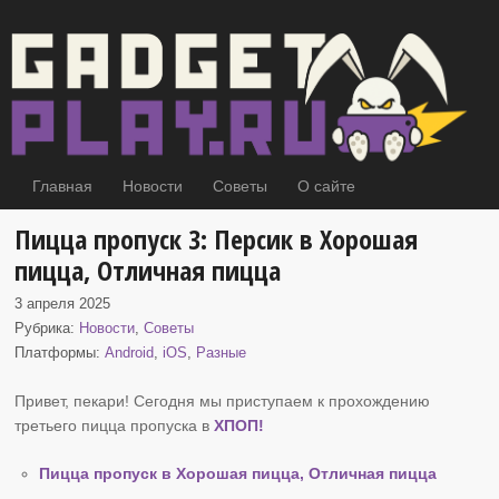
Главная
Новости
Советы
О сайте
Пицца пропуск 3: Персик в Хорошая
пицца, Отличная пицца
3 апреля 2025
Рубрика:
Новости
,
Советы
Платформы:
Android
,
iOS
,
Разные
Привет, пекари! Сегодня мы приступаем к прохождению
третьего пицца пропуска в
ХПОП
!
Пицца пропуск в Хорошая пицца, Отличная пицца