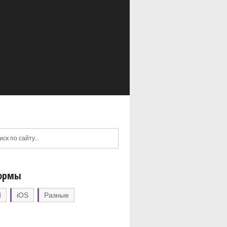
ормы
d
iOS
Разные