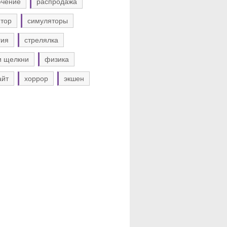
ючение
распродажа
тор
симуляторы
гия
стрелялка
и щелкни
физика
айт
хоррор
экшен