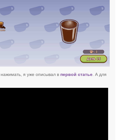
а нажимать, я уже описывал в
первой статье
. А для