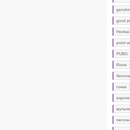
genshi
good pi
Honkai:
point-a
PUBG:
Rovio
беспла
гонка
короле
мульти
песочн