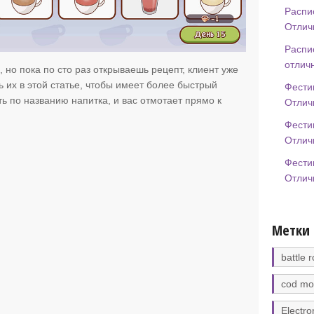
Распи
Отлич
Распи
отлич
 но пока по сто раз открываешь рецепт, клиент уже
ь их в этой статье, чтобы имеет более быстрый
Фести
ь по названию напитка, и вас отмотает прямо к
Отлич
Фести
Отлич
Фести
Отлич
Метки
battle r
cod mo
Electro