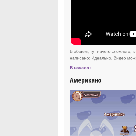
В общем, тут ничего сложного, г
написано: Идеально. Видео мож
В начало↑
Американо