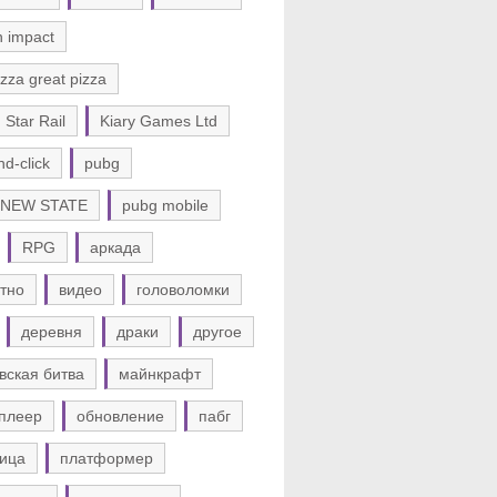
n impact
zza great pizza
 Star Rail
Kiary Games Ltd
nd-click
pubg
 NEW STATE
pubg mobile
RPG
аркада
тно
видео
головоломки
деревня
драки
другое
вская битва
майнкрафт
плеер
обновление
пабг
ица
платформер