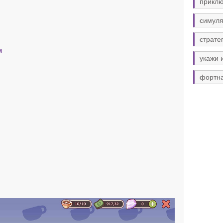
прикл
симуля
страте
м
укажи 
фортн