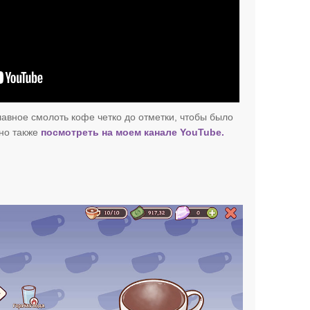
лавное смолоть кофе четко до отметки, чтобы было
но также
посмотреть на моем канале YouTube.