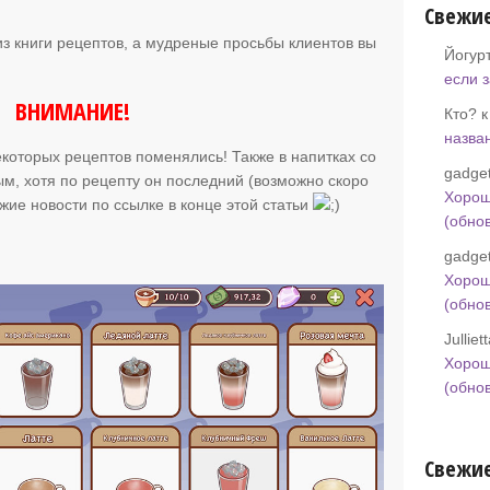
Свежи
из книги рецептов, а мудреные просьбы клиентов вы
Йогур
если 
ВНИМАНИЕ!
Кто? 
назва
которых рецептов поменялись! Также в напитках со
gadget
ым, хотя по рецепту он последний (возможно скоро
Хорош
ежие новости по ссылке в конце этой статьи
(обно
gadget
Хорош
(обно
Jullie
Хорош
(обно
Свежие