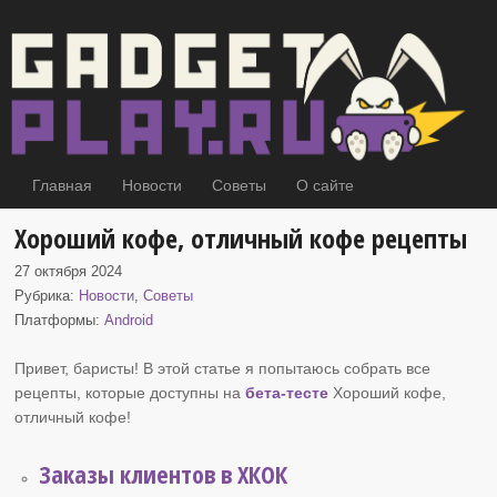
Главная
Новости
Советы
О сайте
Хороший кофе, отличный кофе рецепты
27 октября 2024
Рубрика:
Новости
,
Советы
Платформы:
Android
Привет, баристы! В этой статье я попытаюсь собрать все
рецепты, которые доступны на
бета-тесте
Хороший кофе
,
отличный кофе!
Заказы клиентов в ХКОК