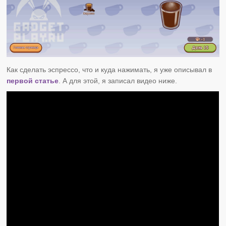
Как сделать эспрессо, что и куда нажимать, я уже описывал в
первой статье
. А для этой, я записал видео ниже.