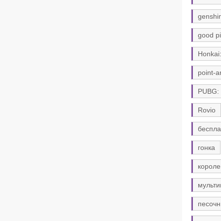
genshi
good pi
Honkai:
point-a
PUBG:
Rovio
беспла
гонка
короле
мульти
песочн