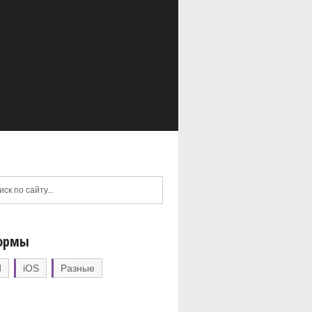
ормы
d
iOS
Разные