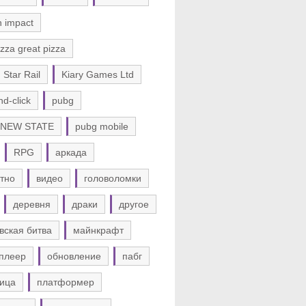
n impact
zza great pizza
 Star Rail
Kiary Games Ltd
nd-click
pubg
 NEW STATE
pubg mobile
RPG
аркада
тно
видео
головоломки
деревня
драки
другое
вская битва
майнкрафт
плеер
обновление
пабг
ица
платформер