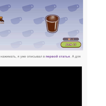
а нажимать, я уже описывал в
первой статье
. А для