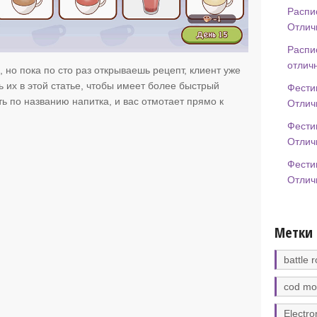
Распи
Отлич
Распи
отлич
 но пока по сто раз открываешь рецепт, клиент уже
ь их в этой статье, чтобы имеет более быстрый
Фести
ь по названию напитка, и вас отмотает прямо к
Отлич
Фести
Отлич
Фести
Отлич
Метки
battle r
cod mo
Electro