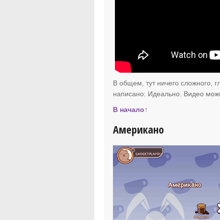
В общем, тут ничего сложного, г
написано: Идеально. Видео мож
В начало↑
Американо