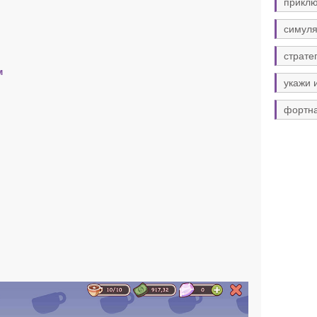
прикл
симуля
страте
м
укажи 
фортн