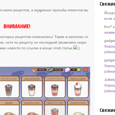
Свежи
из книги рецептов, а мудреные просьбы клиентов вы
Йогур
если 
ВНИМАНИЕ!
Кто? 
назва
которых рецептов поменялись! Также в напитках со
gadget
ым, хотя по рецепту он последний (возможно скоро
Хорош
ежие новости по ссылке в конце этой статьи
(обно
gadget
Хорош
(обно
Jullie
Хорош
(обно
Свежие