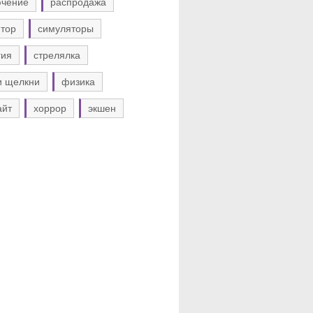
ючение
распродажа
тор
симуляторы
гия
стрелялка
и щелкни
физика
айт
хоррор
экшен