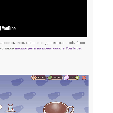
лавное смолоть кофе четко до отметки, чтобы было
но также
посмотреть на моем канале YouTube.