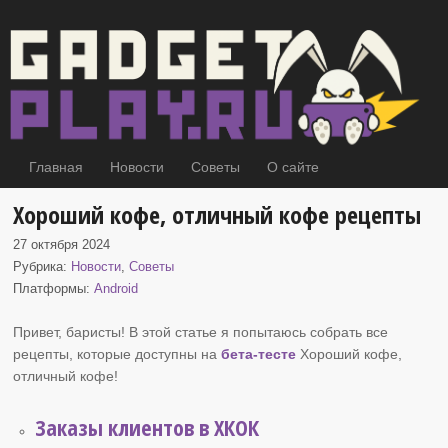
Главная
Новости
Советы
О сайте
Хороший кофе, отличный кофе рецепты
27 октября 2024
Рубрика:
Новости
,
Советы
Платформы:
Android
Привет, баристы! В этой статье я попытаюсь собрать все
рецепты, которые доступны на
бета-тесте
Хороший кофе
,
отличный кофе!
Заказы клиентов в ХКОК