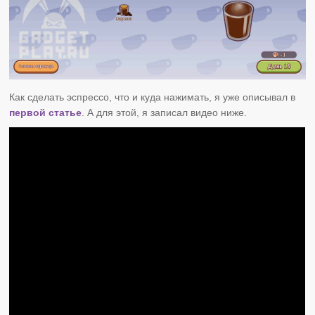
Как сделать эспрессо, что и куда нажимать, я уже описывал в
первой статье
. А для этой, я записал видео ниже.