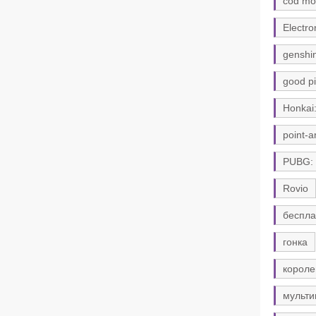
cod mo
Electro
genshi
good pi
Honkai:
point-a
PUBG:
Rovio
беспла
гонка
короле
мульти