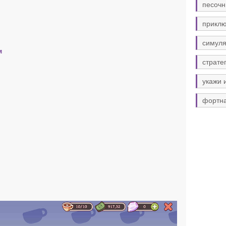
песочн
прикл
симуля
м
страте
укажи 
фортн