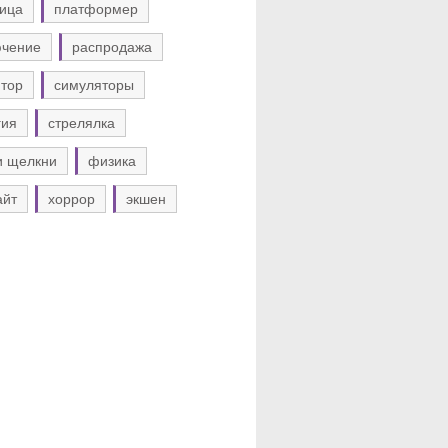
ица
платформер
ючение
распродажа
тор
симуляторы
гия
стрелялка
и щелкни
физика
айт
хоррор
экшен