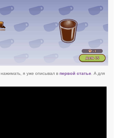
а нажимать, я уже описывал в
первой статье
. А для