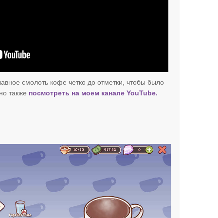
лавное смолоть кофе четко до отметки, чтобы было
но также
посмотреть на моем канале YouTube.