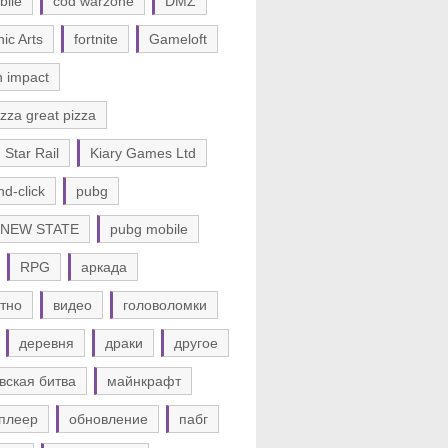
bile
cod warzone
DMZ
nic Arts
fortnite
Gameloft
n impact
zza great pizza
 Star Rail
Kiary Games Ltd
nd-click
pubg
 NEW STATE
pubg mobile
RPG
аркада
тно
видео
головоломки
деревня
драки
другое
вская битва
майнкрафт
плеер
обновление
пабг