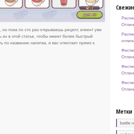
Свежие
Распи
Отлич
 но пока по сто раз открываешь рецепт, клиент уже
Распи
ь их в этой статье, чтобы имеет более быстрый
отлич
ь по названию напитка, и вас отмотает прямо к
Фести
Отлич
Фести
Отлич
Фести
Отлич
Метки
battle r