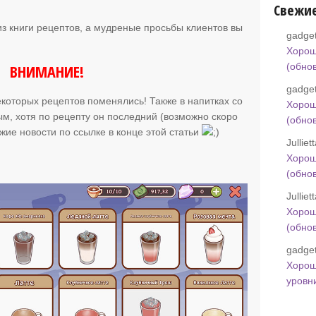
Свежи
из книги рецептов, а мудреные просьбы клиентов вы
gadget
Хорош
ВНИМАНИЕ!
(обно
gadget
которых рецептов поменялись! Также в напитках со
Хорош
ым, хотя по рецепту он последний (возможно скоро
(обно
ежие новости по ссылке в конце этой статьи
Jullie
Хорош
(обно
Jullie
Хорош
(обно
gadget
Хорош
уровн