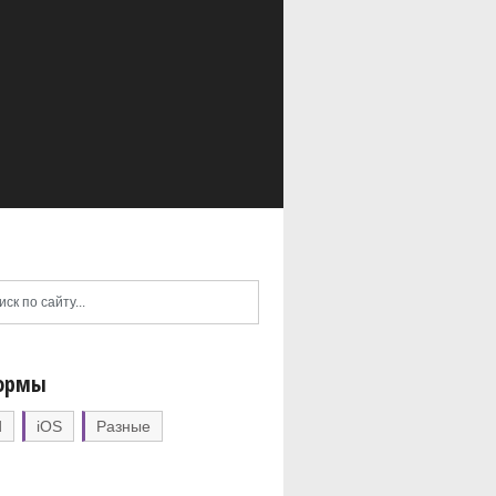
ормы
d
iOS
Разные