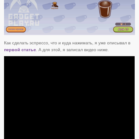
Как сделать эспрессо, что и куда нажимать, я уже описывал в
первой статье
. А для этой, я записал видео ниже.