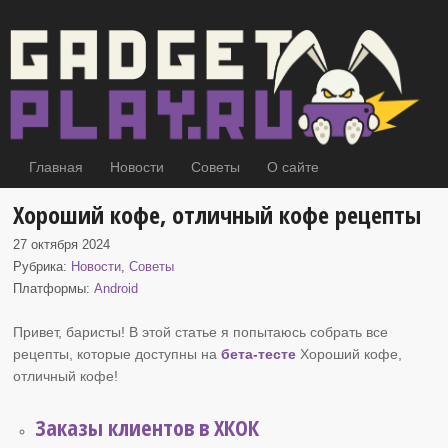
Главная
Новости
Советы
О сайте
Хороший кофе, отличный кофе рецепты
27 октября 2024
Рубрика:
Новости
,
Советы
Платформы:
Android
Привет, баристы! В этой статье я попытаюсь собрать все
рецепты, которые доступны на
бета-тесте
Хороший кофе
,
отличный кофе!
Заказы клиентов в ХКОК