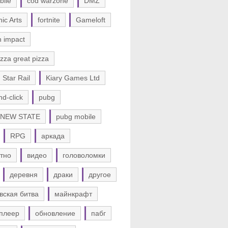
bile
cod warzone
DMZ
nic Arts
fortnite
Gameloft
n impact
zza great pizza
 Star Rail
Kiary Games Ltd
nd-click
pubg
 NEW STATE
pubg mobile
RPG
аркада
тно
видео
головоломки
деревня
драки
другое
вская битва
майнкрафт
плеер
обновление
пабг