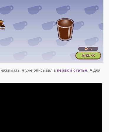
а нажимать, я уже описывал в
первой статье
. А для