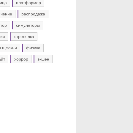
ица
платформер
ючение
распродажа
тор
симуляторы
гия
стрелялка
и щелкни
физика
айт
хоррор
экшен