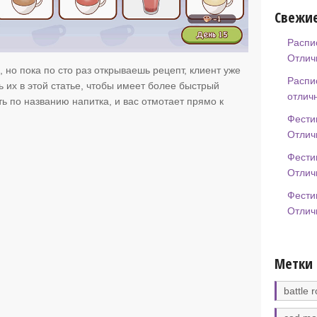
Свежие
Распи
Отлич
 но пока по сто раз открываешь рецепт, клиент уже
Распи
ь их в этой статье, чтобы имеет более быстрый
отлич
ь по названию напитка, и вас отмотает прямо к
Фести
Отлич
Фести
Отлич
Фести
Отлич
Метки
battle r