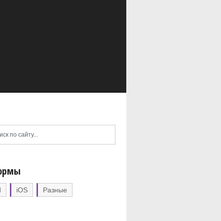
ормы
d
iOS
Разные