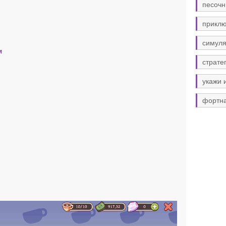
песочн
прикл
симуля
м
страте
укажи 
фортн