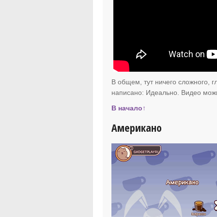
В общем, тут ничего сложного, г
написано: Идеально. Видео мож
В начало↑
Американо