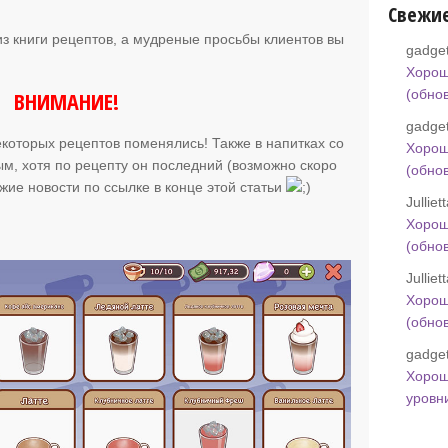
Свежи
из книги рецептов, а мудреные просьбы клиентов вы
gadget
Хорош
ВНИМАНИЕ!
(обно
gadget
которых рецептов поменялись! Также в напитках со
Хорош
ым, хотя по рецепту он последний (возможно скоро
(обно
ежие новости по ссылке в конце этой статьи
Jullie
Хорош
(обно
Jullie
Хорош
(обно
gadget
Хорош
уровн