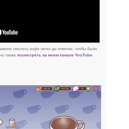
лавное смолоть кофе четко до отметки, чтобы было
но также
посмотреть на моем канале YouTube.