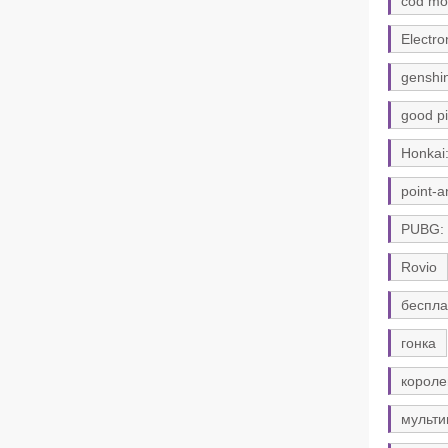
cod mo
Electro
genshi
good pi
Honkai:
point-a
PUBG:
Rovio
беспла
гонка
короле
мульти