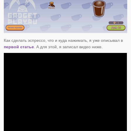
Как сделать эспрессо, что и куда нажимать, я уже описывал в
первой статье
. А для этой, я записал видео ниже.