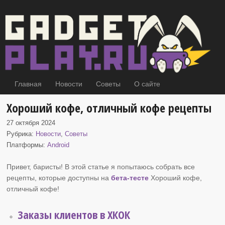
Главная
Новости
Советы
О сайте
Хороший кофе, отличный кофе рецепты
27 октября 2024
Рубрика:
Новости
,
Советы
Платформы:
Android
Привет, баристы! В этой статье я попытаюсь собрать все
рецепты, которые доступны на
бета-тесте
Хороший кофе
,
отличный кофе!
Заказы клиентов в ХКОК