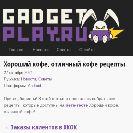
Главная
Новости
Советы
О сайте
Хороший кофе, отличный кофе рецепты
27 октября 2024
Рубрика:
Новости
,
Советы
Платформы:
Android
Привет, баристы! В этой статье я попытаюсь собрать все
рецепты, которые доступны на
бета-тесте
Хороший кофе
,
отличный кофе!
Заказы клиентов в ХКОК