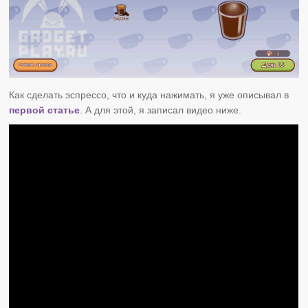
Как сделать эспрессо, что и куда нажимать, я уже описывал в
первой статье
. А для этой, я записал видео ниже.