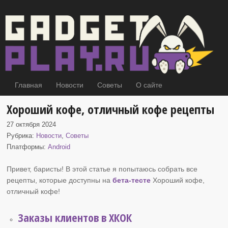
Главная
Новости
Советы
О сайте
Хороший кофе, отличный кофе рецепты
27 октября 2024
Рубрика:
Новости
,
Советы
Платформы:
Android
Привет, баристы! В этой статье я попытаюсь собрать все
рецепты, которые доступны на
бета-тесте
Хороший кофе
,
отличный кофе!
Заказы клиентов в ХКОК