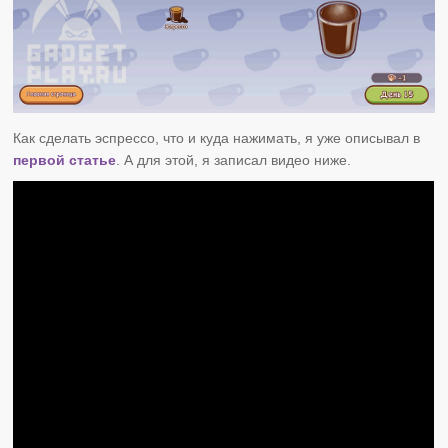
Как сделать эспрессо, что и куда нажимать, я уже описывал в
первой статье
. А для этой, я записал видео ниже.