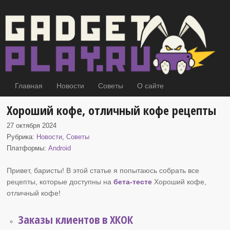
Главная
Новости
Советы
О сайте
Хороший кофе, отличный кофе рецепты
27 октября 2024
Рубрика:
Новости
,
Советы
Платформы:
Android
Привет, баристы! В этой статье я попытаюсь собрать все
рецепты, которые доступны на
бета-тесте
Хороший кофе
,
отличный кофе!
Заказы клиентов в ХКОК