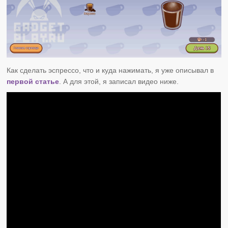
Как сделать эспрессо, что и куда нажимать, я уже описывал в
первой статье
. А для этой, я записал видео ниже.