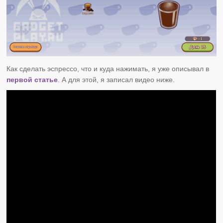
Как сделать эспрессо, что и куда нажимать, я уже описывал в
первой статье
. А для этой, я записал видео ниже.