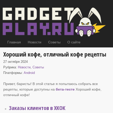
Главная
Новости
Советы
О сайте
Хороший кофе, отличный кофе рецепты
27 октября 2024
Рубрика:
Новости
,
Советы
Платформы:
Android
Привет, баристы! В этой статье я попытаюсь собрать все
рецепты, которые доступны на
бета-тесте
Хороший кофе
,
отличный кофе!
Заказы клиентов в ХКОК