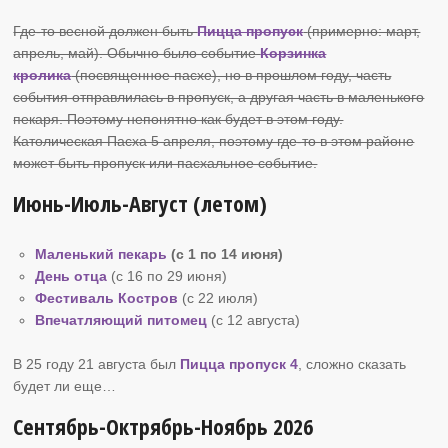
Где-то весной должен быть
Пицца пропуск
(примерно: март,
апрель, май). Обычно было событие
Корзинка
кролика
(посвященное пасхе), но в прошлом году, часть
события отправлилась в пропуск, а другая часть в маленького
пекаря. Поэтому непонятно как будет в этом году.
Католическая Пасха 5 апреля, поэтому где-то в этом районе
может быть пропуск или пасхальное событие.
Июнь-Июль-Август (летом)
Маленький пекарь
(с 1 по 14 июня)
День отца
(с 16 по 29 июня)
Фестиваль Костров
(c 22 июля)
Впечатляющий питомец
(c 12 августа)
В 25 году 21 августа был
Пицца пропуск 4
, сложно сказать
будет ли еще…
Сентябрь-Октрябрь-Ноябрь 2026