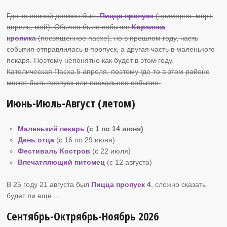
Где-то весной должен быть
Пицца пропуск
(примерно: март,
апрель, май). Обычно было событие
Корзинка
кролика
(посвященное пасхе), но в прошлом году, часть
события отправлилась в пропуск, а другая часть в маленького
пекаря. Поэтому непонятно как будет в этом году.
Католическая Пасха 5 апреля, поэтому где-то в этом районе
может быть пропуск или пасхальное событие.
Июнь-Июль-Август (летом)
Маленький пекарь
(с 1 по 14 июня)
День отца
(с 16 по 29 июня)
Фестиваль Костров
(c 22 июля)
Впечатляющий питомец
(c 12 августа)
В 25 году 21 августа был
Пицца пропуск 4
, сложно сказать
будет ли еще…
Сентябрь-Октрябрь-Ноябрь 2026