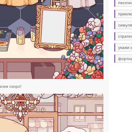
песочн
прикл
симуля
страте
укажи 
фортн
всем скоро!