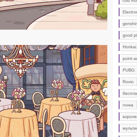
cod mo
Electro
genshi
good pi
Honkai:
point-a
PUBG:
Rovio
беспла
гонка
короле
мульти