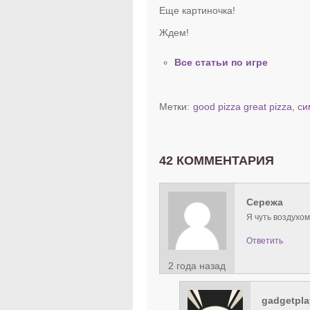
Еще картиночка!
Ждем!
Все статьи по игре
Метки:
good pizza great pizza
,
си
42 КОММЕНТАРИЯ
Сережа
Я чуть воздухом
Ответить
2 года назад
gadgetpla