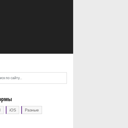
ормы
d
iOS
Разные