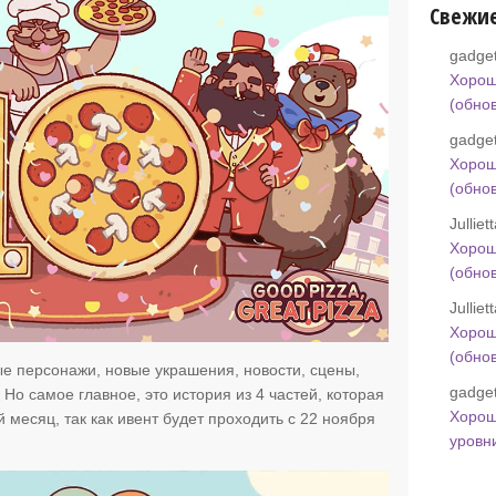
Свежи
gadget
Хорош
(обно
gadget
Хорош
(обно
Jullie
Хорош
(обно
Jullie
Хорош
(обно
ые персонажи, новые украшения, новости, сцены,
gadget
Но самое главное, это история из 4 частей, которая
Хорош
 месяц, так как ивент будет проходить с 22 ноября
уровн