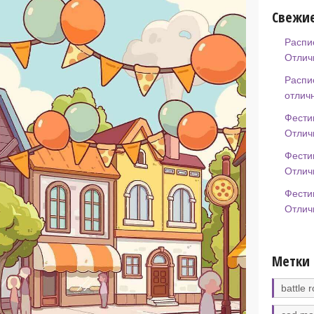
Свежие
Распи
Отлич
Распи
отлич
Фести
Отлич
Фести
Отлич
Фести
Отлич
Метки
battle r