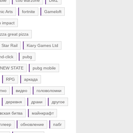
bile
cod warzone
DMZ
nic Arts
fortnite
Gameloft
n impact
zza great pizza
 Star Rail
Kiary Games Ltd
nd-click
pubg
 NEW STATE
pubg mobile
RPG
аркада
тно
видео
головоломки
деревня
драки
другое
вская битва
майнкрафт
плеер
обновление
пабг