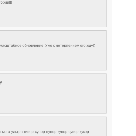
тории!!!
-масштабное обновление! Уже с нетерпением его жду))
y
 мега-ультра-гипер-супер-пупер-купер-супер-кукер