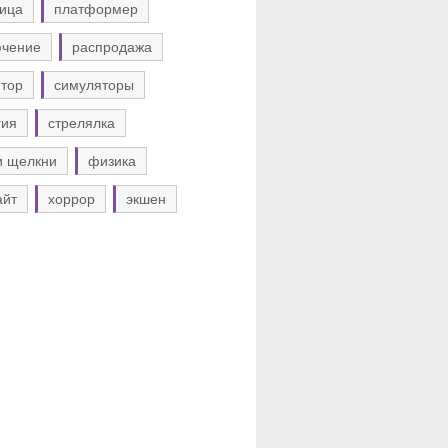
ица
платформер
ючение
распродажа
тор
симуляторы
гия
стрелялка
и щелкни
физика
айт
хоррор
экшен