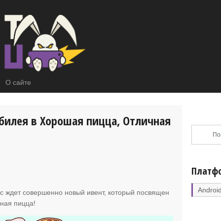
О сайте
юбилея в Хорошая пицца, Отличная
Платф
Androi
ас ждет совершенно новый ивент, который посвящен
ная пицца!