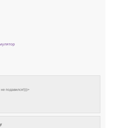
мулятор
 не подавился!)))>
y